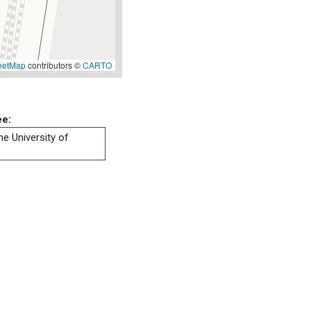
eetMap
contributors ©
CARTO
ee:
he University of