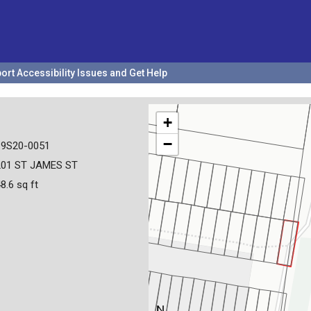
ort Accessibility Issues and Get Help
+
−
19S20-0051
201 ST JAMES ST
8.6 sq ft