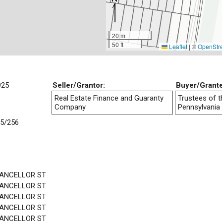
20 m
50 ft
Leaflet
|
©
OpenStr
925
Seller/Grantor:
Buyer/Grant
Real Estate Finance and Guaranty
Trustees of t
Company
Pennsylvania
5/256
HANCELLOR ST
HANCELLOR ST
HANCELLOR ST
HANCELLOR ST
HANCELLOR ST