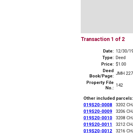
Transaction 1 of 2
Date:
12/30/1
Type:
Deed
Price:
$1.00
Deed
JMH 227
Book/Page:
Property File
142
No.:
Other included parcels:
019S20-0008
3202 C
019S20-0009
3206 C
019S20-0010
3208 C
019S20-0011
3212 C
019S20-0012
3216 C