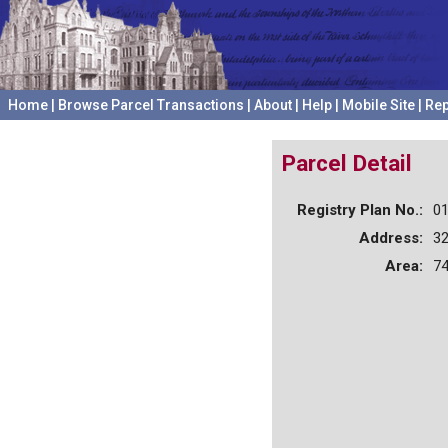
Home
|
Browse Parcel Transactions
|
About
|
Help
|
Mobile Site
|
Rep
Parcel Detail
Registry Plan No.:
0
Address:
3
Area:
74