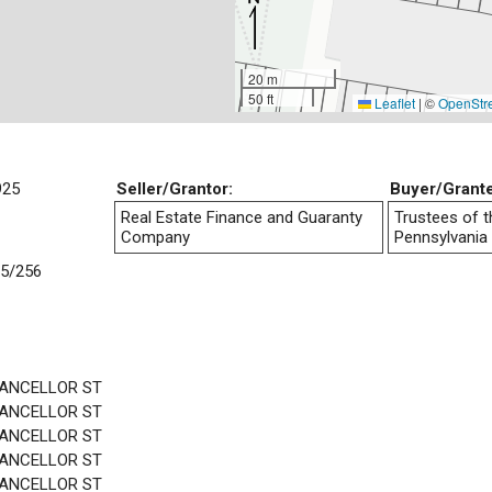
20 m
50 ft
Leaflet
|
©
OpenStr
925
Seller/Grantor:
Buyer/Grant
Real Estate Finance and Guaranty
Trustees of t
Company
Pennsylvania
5/256
HANCELLOR ST
HANCELLOR ST
HANCELLOR ST
HANCELLOR ST
HANCELLOR ST