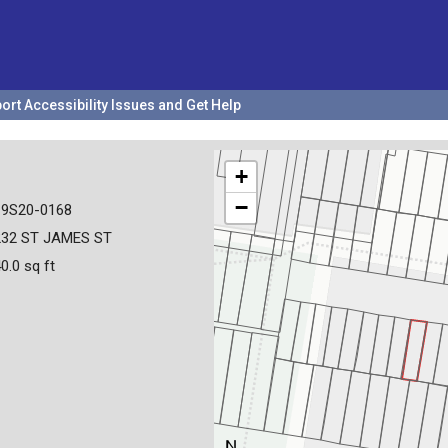
ort Accessibility Issues and Get Help
+
−
19S20-0168
232 ST JAMES ST
0.0 sq ft