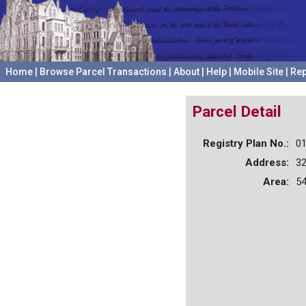
Home
|
Browse Parcel Transactions
|
About
|
Help
|
Mobile Site
|
Rep
Parcel Detail
Registry Plan No.:
0
Address:
3
Area:
54