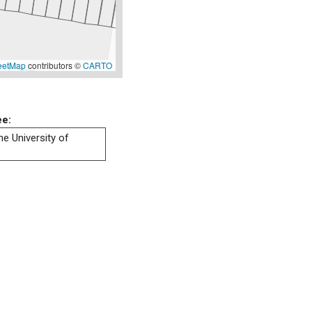
eetMap
contributors ©
CARTO
ee:
he University of