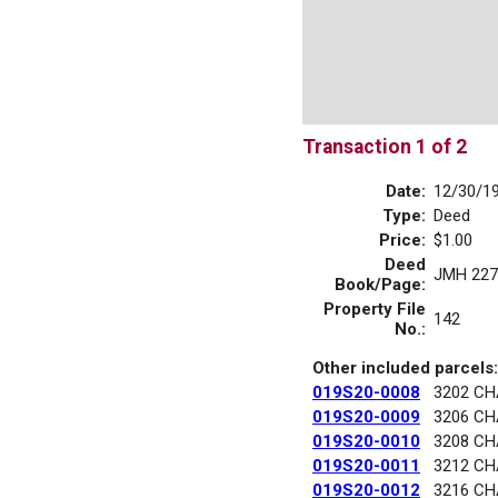
Transaction 1 of 2
Date:
12/30/1
Type:
Deed
Price:
$1.00
Deed
JMH 227
Book/Page:
Property File
142
No.:
Other included parcels:
019S20-0008
3202 C
019S20-0009
3206 C
019S20-0010
3208 C
019S20-0011
3212 C
019S20-0012
3216 C