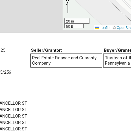
20 m
50 ft
Leaflet
|
©
OpenStr
925
Seller/Grantor:
Buyer/Grant
Real Estate Finance and Guaranty
Trustees of t
Company
Pennsylvania
5/256
HANCELLOR ST
HANCELLOR ST
HANCELLOR ST
HANCELLOR ST
HANCELLOR ST