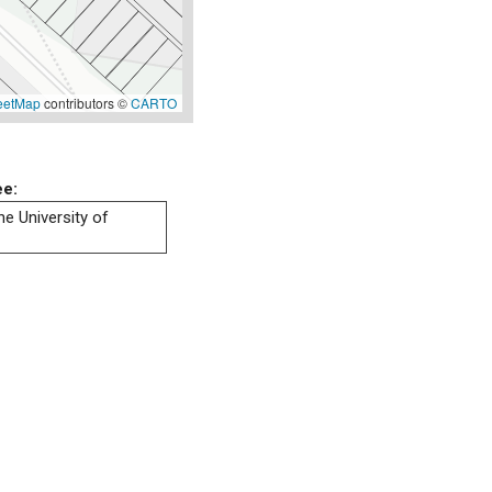
eetMap
contributors ©
CARTO
ee:
he University of