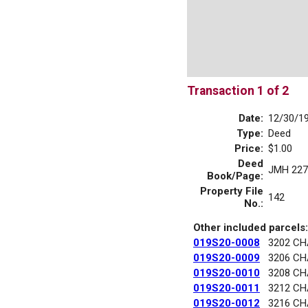
Transaction 1 of 2
Date:
12/30/1
Type:
Deed
Price:
$1.00
Deed
JMH 227
Book/Page:
Property File
142
No.:
Other included parcels:
019S20-0008
3202 C
019S20-0009
3206 C
019S20-0010
3208 C
019S20-0011
3212 C
019S20-0012
3216 C