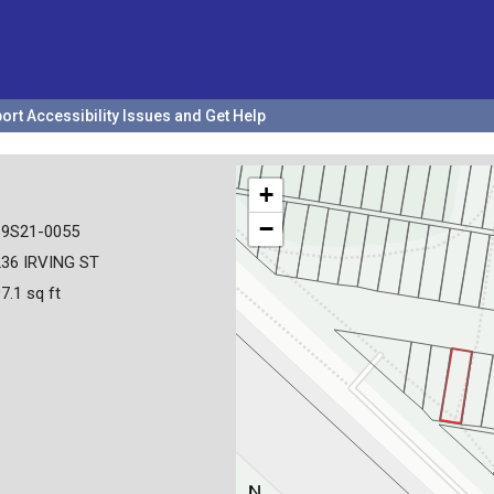
ort Accessibility Issues and Get Help
+
−
19S21-0055
36 IRVING ST
7.1 sq ft