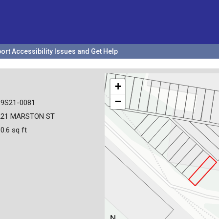
ort Accessibility Issues and Get Help
+
−
19S21-0081
221 MARSTON ST
0.6 sq ft