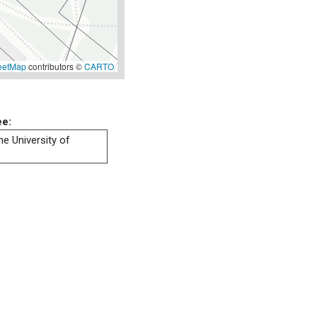
eetMap
contributors ©
CARTO
ee:
he University of