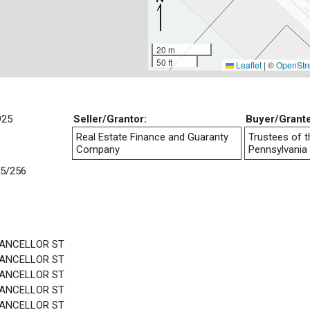
20 m
50 ft
Leaflet
|
©
OpenStr
925
Seller/Grantor:
Buyer/Grant
Real Estate Finance and Guaranty
Trustees of t
Company
Pennsylvania
5/256
HANCELLOR ST
HANCELLOR ST
HANCELLOR ST
HANCELLOR ST
HANCELLOR ST