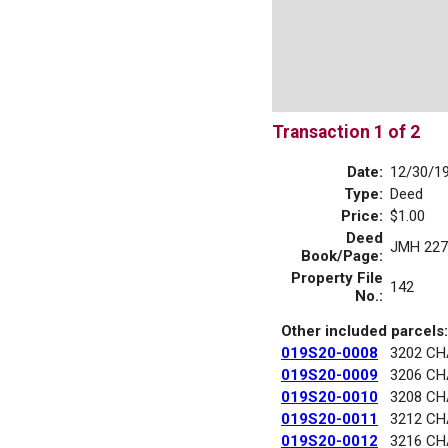
Transaction 1 of 2
Date:
12/30/1
Type:
Deed
Price:
$1.00
Deed
JMH 227
Book/Page:
Property File
142
No.:
Other included parcels:
019S20-0008
3202 C
019S20-0009
3206 C
019S20-0010
3208 C
019S20-0011
3212 C
019S20-0012
3216 C