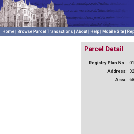
Home
|
Browse Parcel Transactions
|
About
|
Help
|
Mobile Site
|
Rep
Parcel Detail
Registry Plan No.:
0
Address:
3
Area:
68