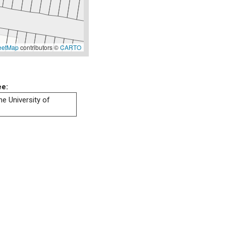
eetMap
contributors ©
CARTO
ee:
he University of