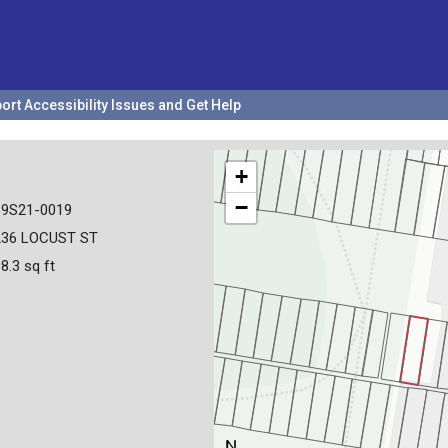
ort Accessibility Issues and Get Help
+
−
19S21-0019
236 LOCUST ST
8.3 sq ft