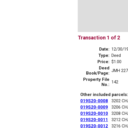
Transaction 1 of 2
Date:
12/30/1
Type:
Deed
Price:
$1.00
Deed
JMH 227
Book/Page:
Property File
142
No.:
Other included parcels:
019S20-0008
3202 C
019S20-0009
3206 C
019S20-0010
3208 C
019S20-0011
3212 C
019S20-0012
3216 C