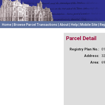
Home
|
Browse Parcel Transactions
|
About
|
Help
|
Mobile Site
|
Rep
Parcel Detail
Registry Plan No.:
0
Address:
3
Area:
69