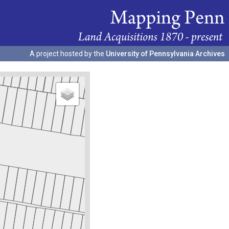
A project hosted by the
University of Pennsylvania Archives