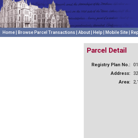
Home
|
Browse Parcel Transactions
|
About
|
Help
|
Mobile Site
|
Rep
Parcel Detail
Registry Plan No.:
0
Address:
3
Area:
2,