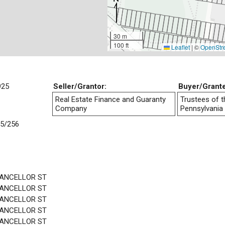
30 m
100 ft
Leaflet
|
©
OpenStr
925
Seller/Grantor:
Buyer/Grant
Real Estate Finance and Guaranty
Trustees of t
Company
Pennsylvania
5/256
HANCELLOR ST
HANCELLOR ST
HANCELLOR ST
HANCELLOR ST
HANCELLOR ST