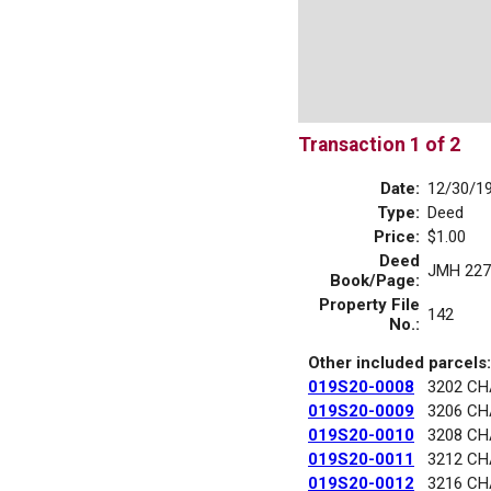
Transaction 1 of 2
Date:
12/30/1
Type:
Deed
Price:
$1.00
Deed
JMH 227
Book/Page:
Property File
142
No.:
Other included parcels:
019S20-0008
3202 C
019S20-0009
3206 C
019S20-0010
3208 C
019S20-0011
3212 C
019S20-0012
3216 C