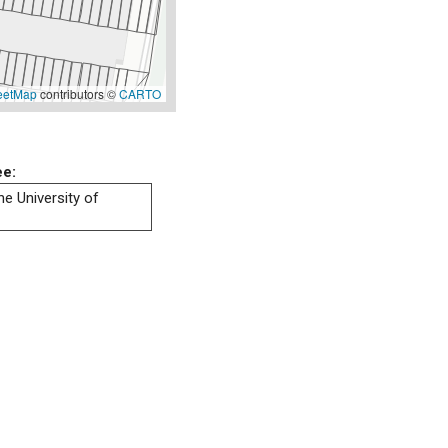
eetMap
contributors ©
CARTO
ee:
he University of