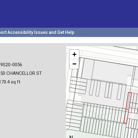
ort Accessibility Issues and Get Help
+
−
19S20-0056
250 CHANCELLOR ST
170.4 sq ft