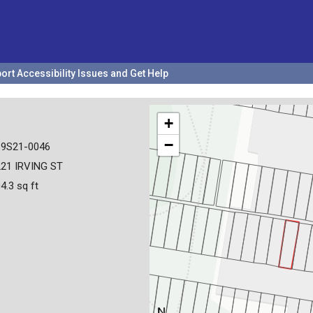
ort Accessibility Issues and Get Help
+
−
19S21-0046
21 IRVING ST
4.3 sq ft