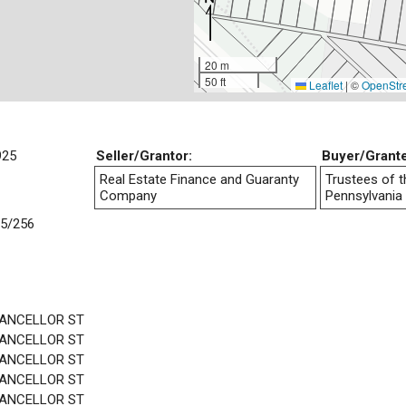
20 m
50 ft
Leaflet
|
©
OpenStr
925
Seller/Grantor:
Buyer/Grant
Real Estate Finance and Guaranty
Trustees of t
Company
Pennsylvania
5/256
HANCELLOR ST
HANCELLOR ST
HANCELLOR ST
HANCELLOR ST
HANCELLOR ST