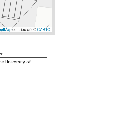
eetMap
contributors ©
CARTO
ee:
he University of