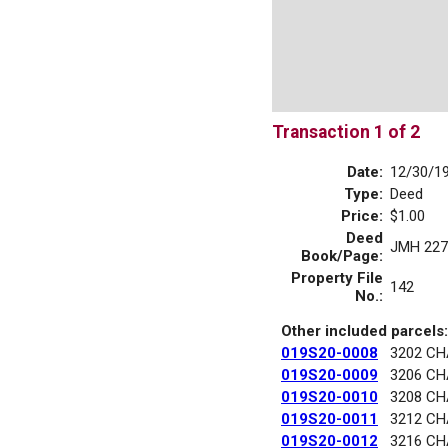
Transaction 1 of 2
Date:
12/30/1
Type:
Deed
Price:
$1.00
Deed
JMH 227
Book/Page:
Property File
142
No.:
Other included parcels:
019S20-0008
3202 C
019S20-0009
3206 C
019S20-0010
3208 C
019S20-0011
3212 C
019S20-0012
3216 C