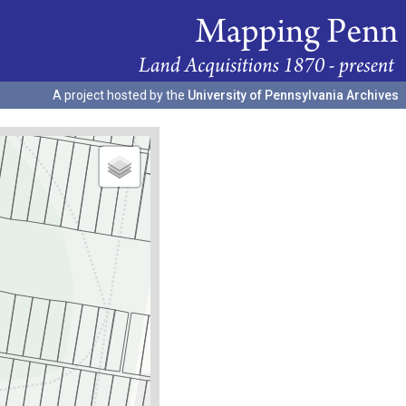
A project hosted by the
University of Pennsylvania Archives