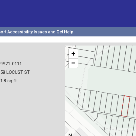
ort Accessibility Issues and Get Help
+
−
19S21-0111
258 LOCUST ST
1.8 sq ft