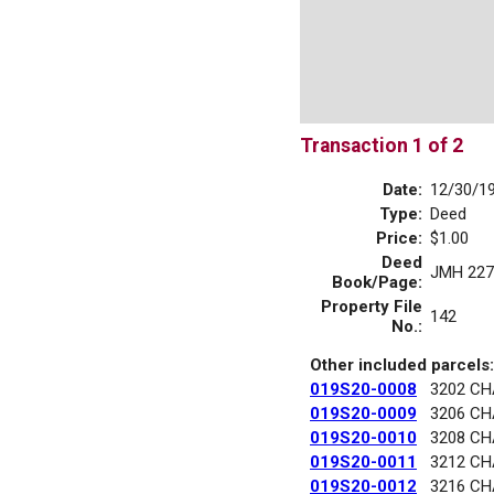
Transaction 1 of 2
Date:
12/30/1
Type:
Deed
Price:
$1.00
Deed
JMH 227
Book/Page:
Property File
142
No.:
Other included parcels:
019S20-0008
3202 C
019S20-0009
3206 C
019S20-0010
3208 C
019S20-0011
3212 C
019S20-0012
3216 C