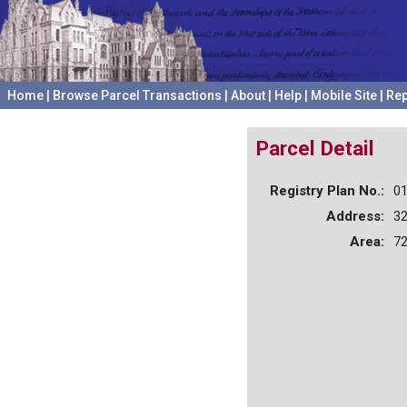
Home
|
Browse Parcel Transactions
|
About
|
Help
|
Mobile Site
|
Rep
Parcel Detail
Registry Plan No.:
0
Address:
3
Area:
72