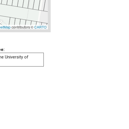
eetMap
contributors ©
CARTO
ee:
he University of