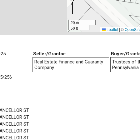
20 m
50 ft
Leaflet
|
©
OpenStr
925
Seller/Grantor:
Buyer/Grant
Real Estate Finance and Guaranty
Trustees of t
Company
Pennsylvania
5/256
HANCELLOR ST
HANCELLOR ST
HANCELLOR ST
HANCELLOR ST
HANCELLOR ST