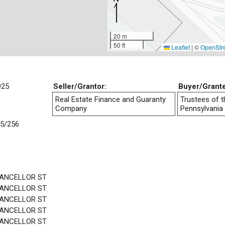
20 m
50 ft
Leaflet
|
©
OpenStr
925
Seller/Grantor:
Buyer/Grant
Real Estate Finance and Guaranty
Trustees of t
Company
Pennsylvania
5/256
HANCELLOR ST
HANCELLOR ST
HANCELLOR ST
HANCELLOR ST
HANCELLOR ST