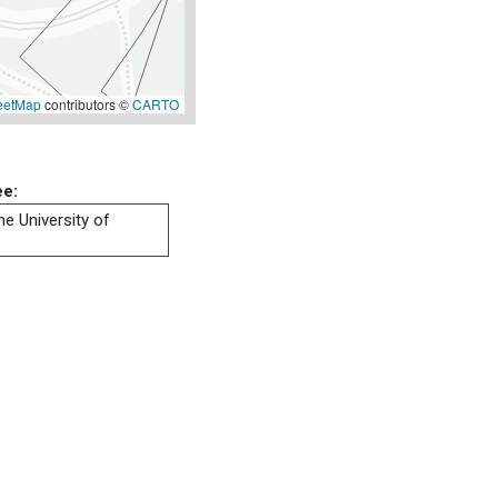
eetMap
contributors ©
CARTO
ee:
he University of