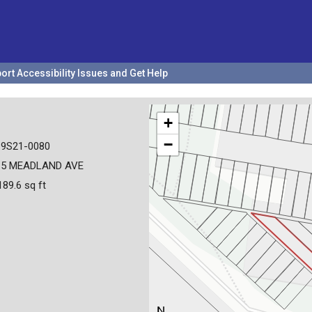
ort Accessibility Issues and Get Help
+
−
19S21-0080
15 MEADLAND AVE
189.6 sq ft