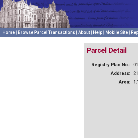
Home
|
Browse Parcel Transactions
|
About
|
Help
|
Mobile Site
|
Rep
Parcel Detail
Registry Plan No.:
0
Address:
2
Area:
1,