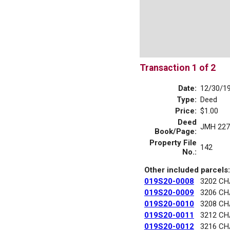
Transaction 1 of 2
Date:
12/30/1
Type:
Deed
Price:
$1.00
Deed
JMH 227
Book/Page:
Property File
142
No.:
Other included parcels:
019S20-0008
3202 C
019S20-0009
3206 C
019S20-0010
3208 C
019S20-0011
3212 C
019S20-0012
3216 C