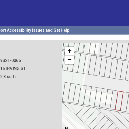
ort Accessibility Issues and Get Help
+
−
19S21-0065
16 IRVING ST
2.3 sq ft