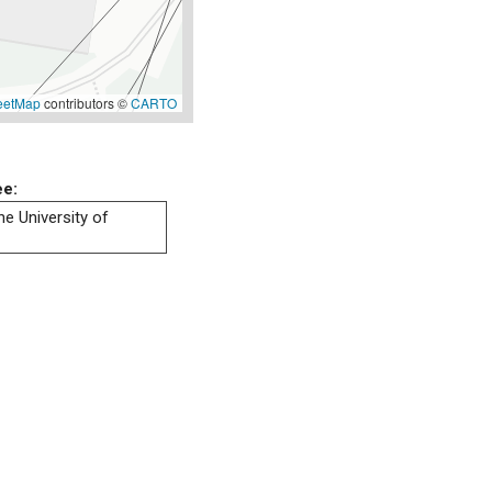
eetMap
contributors ©
CARTO
ee:
he University of