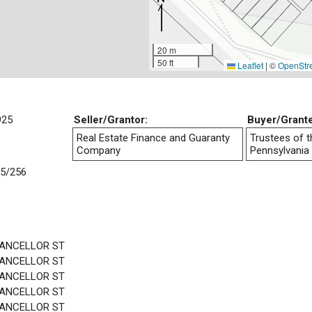
20 m
50 ft
Leaflet
|
©
OpenStr
925
Seller/Grantor:
Buyer/Grant
Real Estate Finance and Guaranty
Trustees of t
Company
Pennsylvania
5/256
HANCELLOR ST
HANCELLOR ST
HANCELLOR ST
HANCELLOR ST
HANCELLOR ST