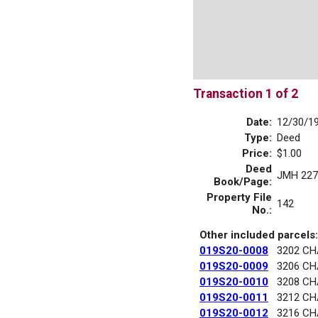
Transaction 1 of 2
Date:
12/30/1
Type:
Deed
Price:
$1.00
Deed
JMH 227
Book/Page:
Property File
142
No.:
Other included parcels:
019S20-0008
3202 C
019S20-0009
3206 C
019S20-0010
3208 C
019S20-0011
3212 C
019S20-0012
3216 C