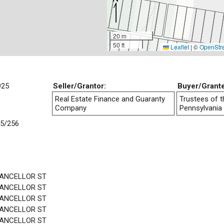
20 m
50 ft
Leaflet
|
©
OpenStr
925
Seller/Grantor:
Buyer/Grant
Real Estate Finance and Guaranty
Trustees of t
Company
Pennsylvania
5/256
HANCELLOR ST
HANCELLOR ST
HANCELLOR ST
HANCELLOR ST
HANCELLOR ST