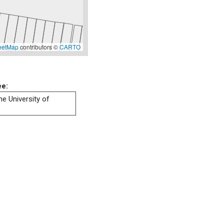
eetMap
contributors ©
CARTO
ee:
he University of