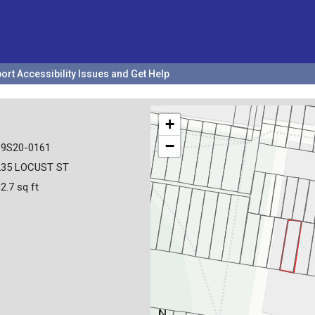
ort Accessibility Issues and Get Help
+
−
19S20-0161
235 LOCUST ST
2.7 sq ft