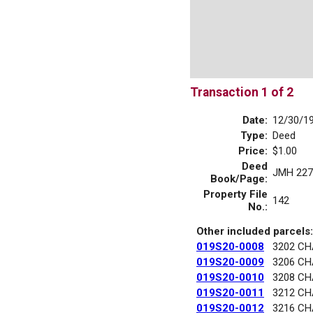
Transaction 1 of 2
Date:
12/30/1
Type:
Deed
Price:
$1.00
Deed
JMH 227
Book/Page:
Property File
142
No.:
Other included parcels:
019S20-0008
3202 C
019S20-0009
3206 C
019S20-0010
3208 C
019S20-0011
3212 C
019S20-0012
3216 C