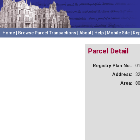
Home
|
Browse Parcel Transactions
|
About
|
Help
|
Mobile Site
|
Rep
Parcel Detail
Registry Plan No.:
0
Address:
3
Area:
80