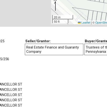
20 m
50 ft
Leaflet
|
©
OpenStr
925
Seller/Grantor:
Buyer/Grant
Real Estate Finance and Guaranty
Trustees of t
Company
Pennsylvania
5/256
HANCELLOR ST
HANCELLOR ST
HANCELLOR ST
HANCELLOR ST
HANCELLOR ST