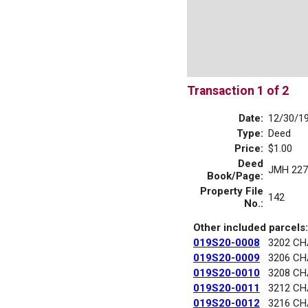
Transaction 1 of 2
Date:
12/30/1
Type:
Deed
Price:
$1.00
Deed
JMH 227
Book/Page:
Property File
142
No.:
Other included parcels:
019S20-0008
3202 C
019S20-0009
3206 C
019S20-0010
3208 C
019S20-0011
3212 C
019S20-0012
3216 C