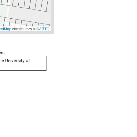
eetMap
contributors ©
CARTO
ee:
he University of