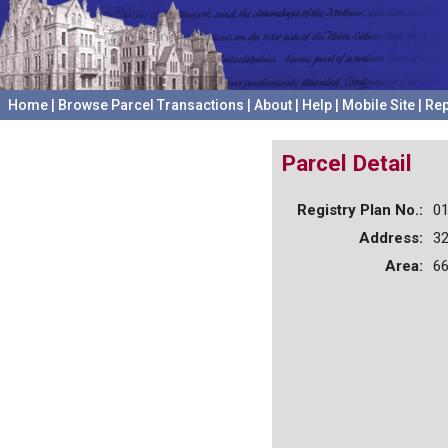
Home
|
Browse Parcel Transactions
|
About
|
Help
|
Mobile Site
|
Rep
Parcel Detail
Registry Plan No.:
0
Address:
3
Area:
66