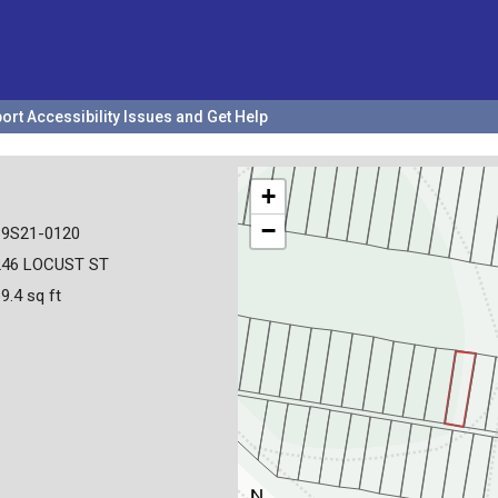
ort Accessibility Issues and Get Help
+
−
19S21-0120
246 LOCUST ST
9.4 sq ft