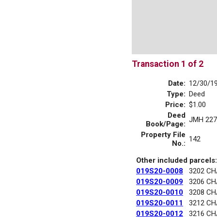
Transaction 1 of 2
Date:
12/30/1
Type:
Deed
Price:
$1.00
Deed
JMH 227
Book/Page:
Property File
142
No.:
Other included parcels:
019S20-0008
3202 C
019S20-0009
3206 C
019S20-0010
3208 C
019S20-0011
3212 C
019S20-0012
3216 C