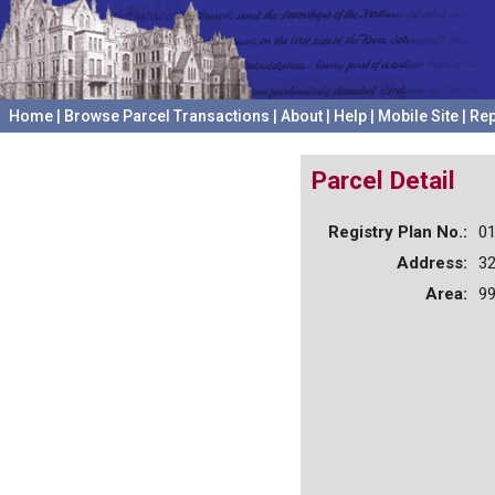
Home
|
Browse Parcel Transactions
|
About
|
Help
|
Mobile Site
|
Rep
Parcel Detail
Registry Plan No.:
0
Address:
3
Area:
99