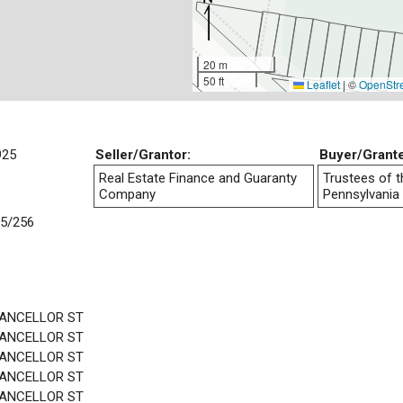
20 m
50 ft
Leaflet
|
©
OpenStr
925
Seller/Grantor:
Buyer/Grant
Real Estate Finance and Guaranty
Trustees of t
Company
Pennsylvania
5/256
HANCELLOR ST
HANCELLOR ST
HANCELLOR ST
HANCELLOR ST
HANCELLOR ST