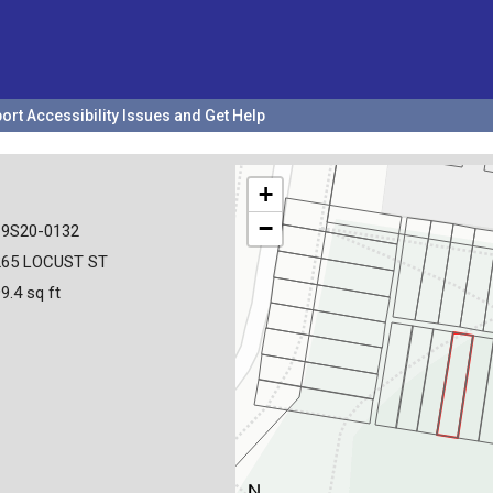
ort Accessibility Issues and Get Help
+
−
19S20-0132
265 LOCUST ST
9.4 sq ft