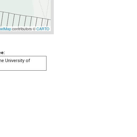
eetMap
contributors ©
CARTO
ee:
he University of